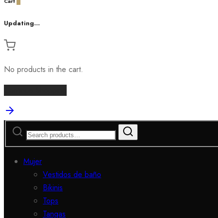
Cart
0
Updating…
No products in the cart.
Continue Shopping
Mujer
Vestidos de baño
Bikinis
Tops
Tangas