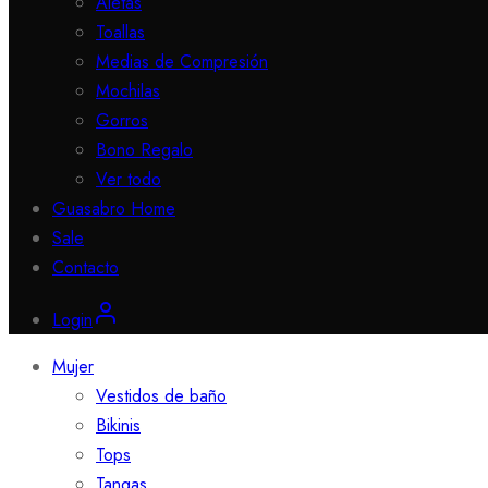
Aletas
Toallas
Medias de Compresión
Mochilas
Gorros
Bono Regalo
Ver todo
Guasabro Home
Sale
Contacto
Login
Mujer
Vestidos de baño
Bikinis
Tops
Tangas