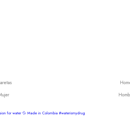
aretas
Hom
Mujer
Homb
ssion for water 💦 Made in Colombia
#waterismydrug