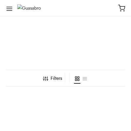
Filters
Vestido de baño
Vestido de Baño Ka
Ballenas