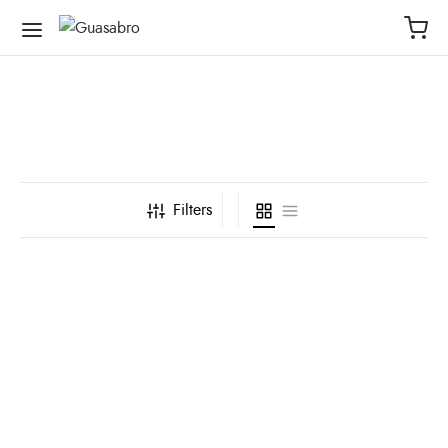
Filters
Gorros de Orejeras
Underwater
$
130,000