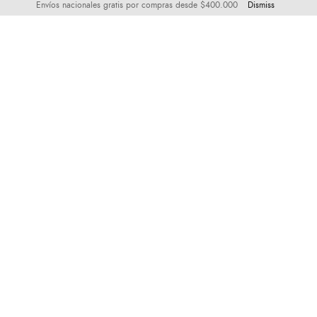
Envíos nacionales gratis por compras desde $400.000
Dismiss
BUSCAR
Visítanos
Talla
guasabro@gmail.com
whastapp +57-3194100730
calle 44 # 72 54 int 203
Todas
Medellín- Colombia