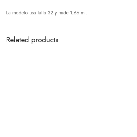
La modelo usa talla 32 y mide 1,66 mt.
Related products
Camiseta Yubarta
Top Escarabeo
Poderosa
Cornalina
$
58,000
$
39,000
-
%
Tshirt Champions Cup
Triángulo Ka