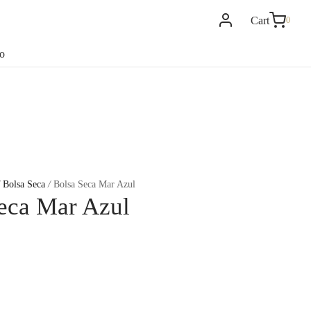
Cart
0
0
Cart
o
Updating…
No products in the cart.
Continue Shopping
Bolsa Seca
/
Bolsa Seca Mar Azul
eca Mar Azul