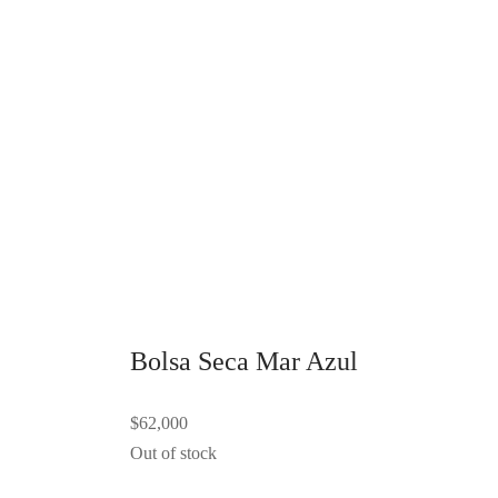
Add to cart
Añadir 
$
67,00
Alivio 
semilla
lavanda
calenta
congela
dolores
Confec
con es
estruc
Ad
Bolsa Seca Mar Azul
$
62,000
Out of stock