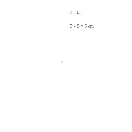
0.5 kg
5 × 5 × 5 cm
sa Térmica de
Mochila Yubarta
illas Alivio
Añadir a la lista de deseos
pical
$
80,000