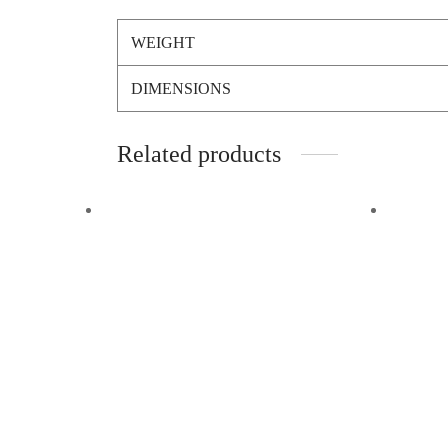
WEIGHT
DIMENSIONS
Related products
Sticker TRI Color
Bol
Sem
Añadir a la lista de deseos
$
3,000
Tro
Stickers a prueba de agua