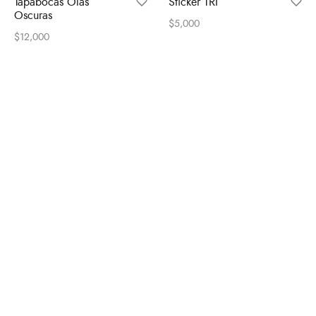
Tapabocas Olas
Sticker TRI
Oscuras
$
5,000
$
12,000