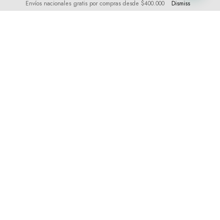
Envíos nacionales gratis por compras desde $400.000
Dismiss
Visítanos
guasabro@gmail.com
whastapp +57-3194100730
calle 44 # 72 54 int 203
Medellín- Colombia