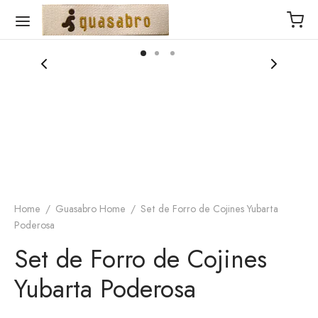
ujer
ombre
antalonetas de baño
ccesorios
idos de baño
alonetas de baño
loneta Elástica
ers
is
 Hombre
aloneta Rigida
s
Home
/
Guasabro Home
/
Set de Forro de Cojines Yubarta
Poderosa
 Regalo
todo
a Seca
Set de Forro de Cojines
as
ara
Yubarta Poderosa
 Mujer
tas