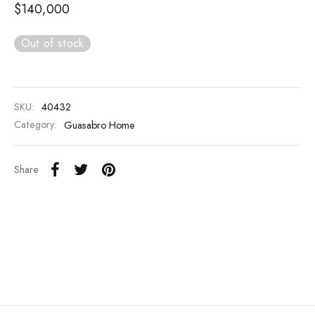
$
140,000
 Regalo
kel
Out of stock
as
as
SKU:
40432
Category:
Guasabro Home
as de Compresión
ilas
Share
os
 Regalo
todo