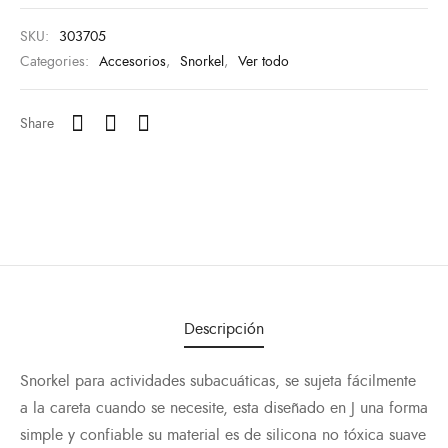
SKU:
303705
 Regalo
kel
Categories:
Accesorios
,
Snorkel
,
Ver todo
s
Share
as
as de Compresión
ilas
os
Descripción
 Regalo
Snorkel para actividades subacuáticas, se sujeta fácilmente
todo
a la careta cuando se necesite, esta diseñado en J una forma
simple y confiable su material es de silicona no tóxica suave