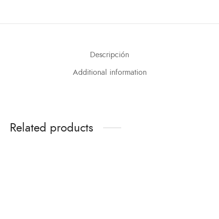
Descripción
Additional information
Related products
Camiseta Rana
Cachetero Surfer Ka
Seductora