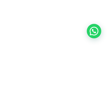
Disfruta + guasabro
Guía cuidado Agua
Quiero Saber mi talla (Agua)
Política de devolución
Política de privacidad