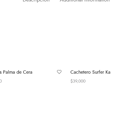
s Palma de Cera
Cachetero Surfer Ka
0
$
39,000
 options
Select options