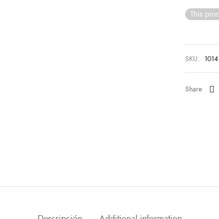
This prod
SKU:
1014
Share
Descripción
Additional information