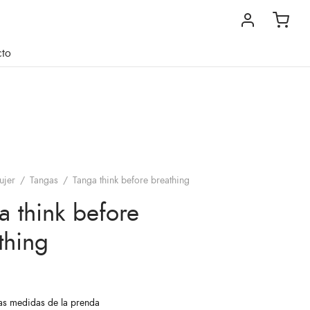
cto
ujer
/
Tangas
/
Tanga think before breathing
a think before
thing
las medidas de la prenda