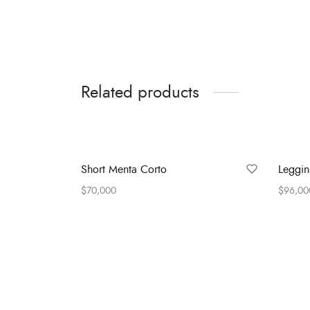
Related products
Short Menta Corto
Leggin
$
70,000
$
96,00
Select options
Select