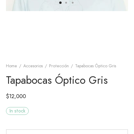
 Regalo
kel
as
as
as de Compresión
Home
/
Accesorios
/
Protección
/
Tapabocas Óptico Gris
ilas
Tapabocas Óptico Gris
os
$
12,000
 Regalo
In stock
todo