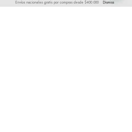
Envíos nacionales gratis por compras desde $400.000
Dismiss
Visítanos
guasabro@gmail.com
whastapp +57-3194100730
calle 44 # 72 54 int 203
Medellín- Colombia