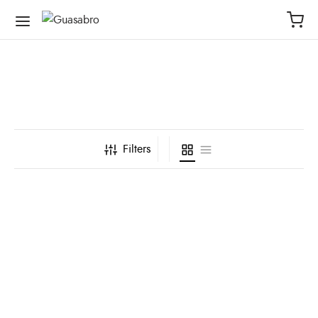
Filters
Medias deportivas de
compresión
–
$
35,000
$
60,000