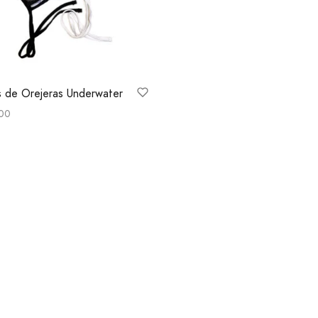
 de Orejeras Underwater
00
 options