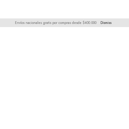
Envíos nacionales gratis por compras desde $400.000
Dismiss
Boletín
únete para que estés al día con nuestras novedades
y ofertas