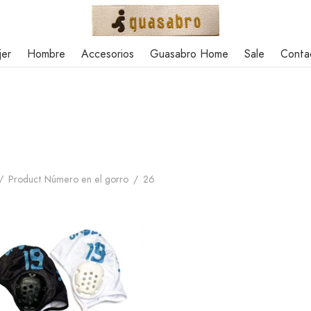
jer
Hombre
Accesorios
Guasabro Home
Sale
Conta
/
Product Número en el gorro
/
26