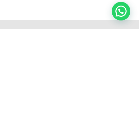
Disfruta + guasabro
Guía cuidado Agua
Quiero Saber mi talla (Agua)
Política de devolución
Política de privacidad