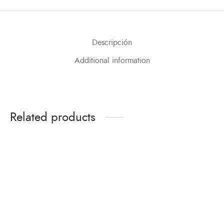
Descripción
Additional information
Related products
Sticker TRI
Tapabocas Olas
Oscuras
$
5,000
$
12,000