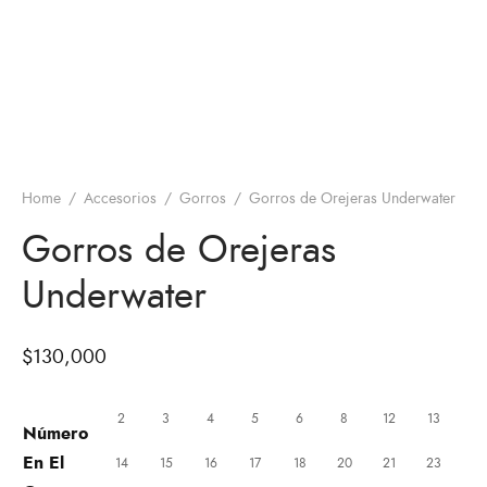
Home
/
Accesorios
/
Gorros
/
Gorros de Orejeras Underwater
Gorros de Orejeras
Underwater
$
130,000
2
3
4
5
6
8
12
13
Número
En El
14
15
16
17
18
20
21
23