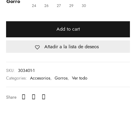
Gorro
24
26
27
29
30
Add to cart
Añadir a la lista de deseos
SKU:
303401-1
Categories:
Accesorios
,
Gorros
,
Ver todo
Share