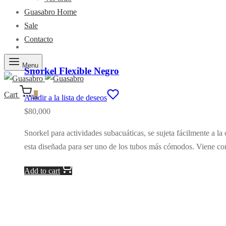
Guasabro Home
Sale
Contacto
Menu
Snorkel Flexible Negro
Cart
0
Añadir a la lista de deseos
$
80,000
Snorkel para actividades subacuáticas, se sujeta fácilmente a la
esta diseñada para ser uno de los tubos más cómodos. Viene con
Add to cart