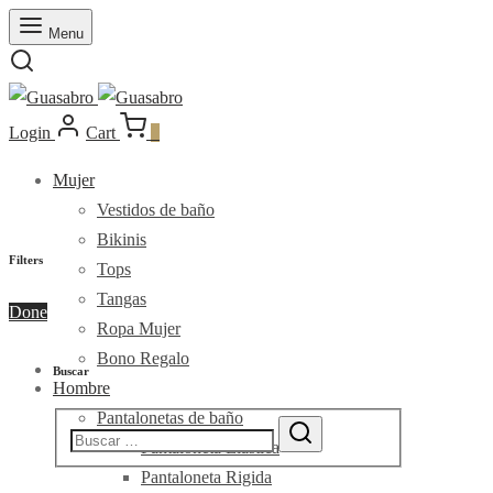
Menu
Login
Cart
0
Mujer
Vestidos de baño
Bikinis
Filters
Tops
Tangas
Done
Ropa Mujer
Bono Regalo
Buscar
Hombre
Pantalonetas de baño
Pantaloneta Elástica
Pantaloneta Rigida