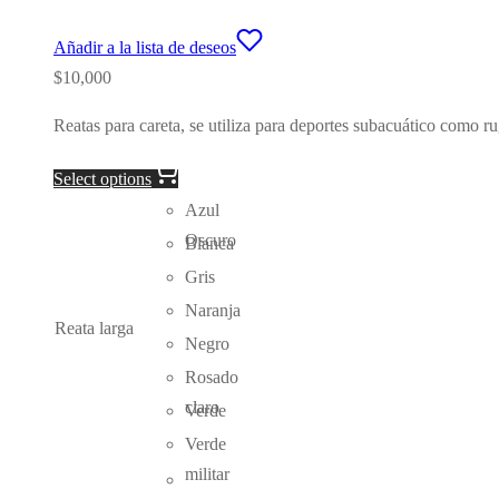
Añadir a la lista de deseos
$
10,000
Reatas para careta, se utiliza para deportes subacuático como r
Select options
Azul
Oscuro
Blanca
Gris
Naranja
Reata larga
Negro
Rosado
claro
Verde
Verde
militar