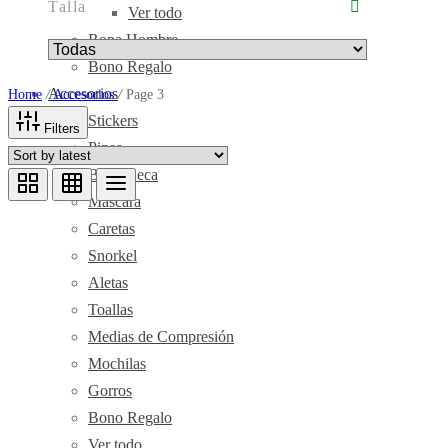
Talla
Ver todo
Ropa Hombre
Bono Regalo
Accesorios
Home
/
Accesorios
/
Page 3
Stickers
Filters
Pines
Bolsa Seca
Mascara
Caretas
Snorkel
Aletas
Toallas
Medias de Compresión
Mochilas
Gorros
Bono Regalo
Ver todo